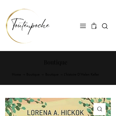
0
Boutique
Home
Boutique
Boutique
L’histoire D’Helen Keller