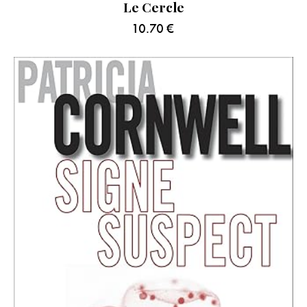
Le Cercle
10.70
€