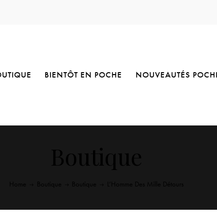
OUTIQUE
BIENTÔT EN POCHE
NOUVEAUTÉS POCH
Boutique
Home
Boutique
Boutique
L’Homme Des Mille Détours