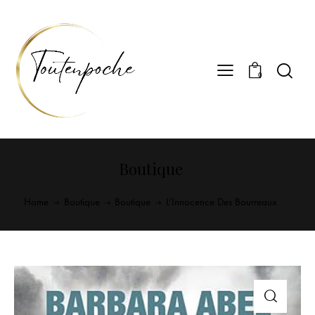
0
Boutique
Home
Boutique
Boutique
L’Innocence Des Bourreaux