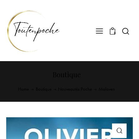
0
Boutique
Home
Boutique
Nouveautés Poche
Malaven