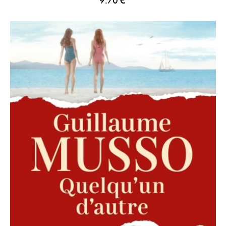
9.70
€