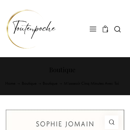
0
Boutique
Home
Boutique
Boutique
M’asseoir Cinq Minutes Avec Toi