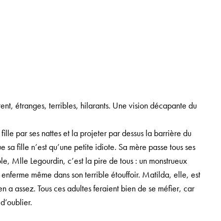
nt, étranges, terribles, hilarants. Une vision décapante du
ille par ses nattes et la projeter par dessus la barrière du
 sa fille n’est qu’une petite idiote. Sa mère passe tous ses
ole, Mlle Legourdin, c’est la pire de tous : un monstrueux
s enferme même dans son terrible étouffoir. Matilda, elle, est
 en a assez. Tous ces adultes feraient bien de se méfier, car
d’oublier.