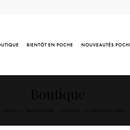
OUTIQUE
BIENTÔT EN POCHE
NOUVEAUTÉS POCH
Boutique
Boutique
Bientôt En Poche
Millénium 8 – La Fille Dans Les Griffes...