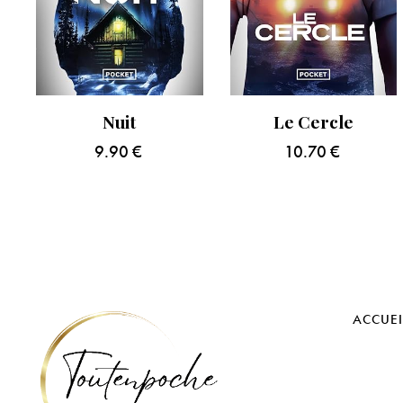
Nuit
Le Cercle
9.90
€
10.70
€
ACCUEI