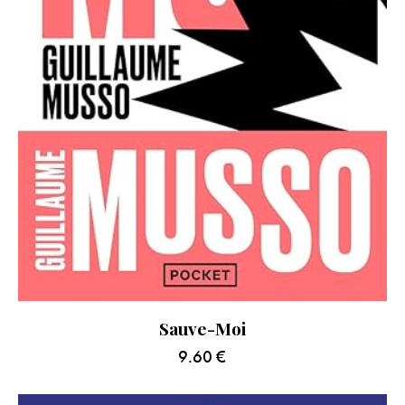
Sauve-Moi
9.60
€