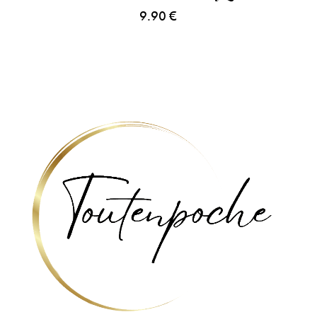
9.90
€