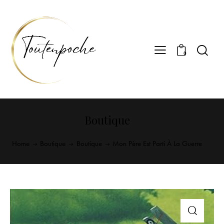
0
Boutique
Home
Boutique
Boutique
Mon Père Est Parti À La Guerre