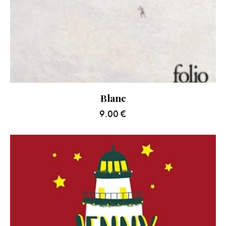
Blanc
9.00
€