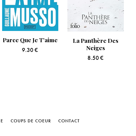
Parce Que Je T’aime
La Panthère Des
Neiges
9.30
€
8.50
€
HE
COUPS DE COEUR
CONTACT