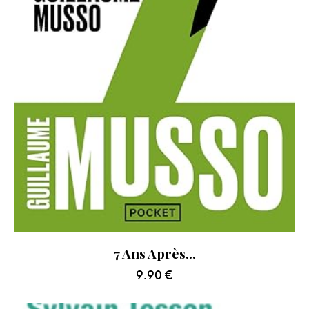
7 Ans Après…
9.90
€