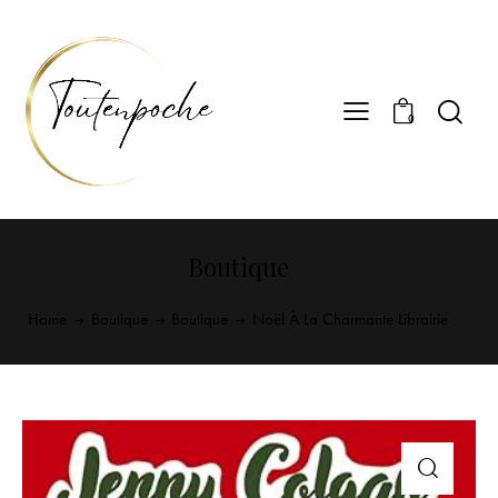
0
Boutique
Home
Boutique
Boutique
Noël À La Charmante Librairie