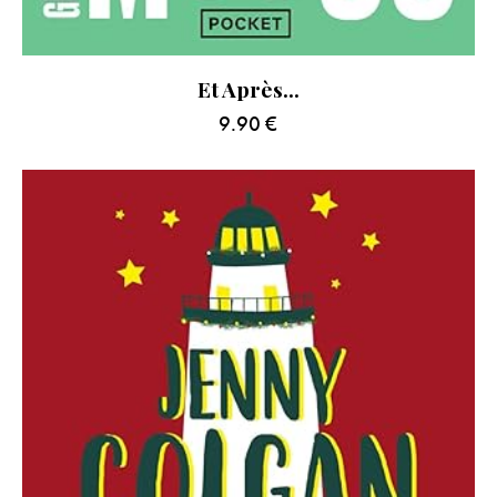
Et Après…
9.90
€