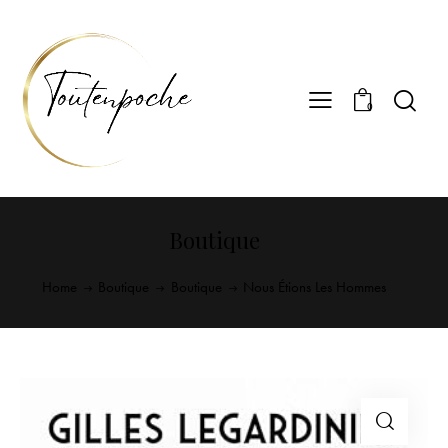
0
Boutique
Home
Boutique
Boutique
Nous Étions Les Hommes