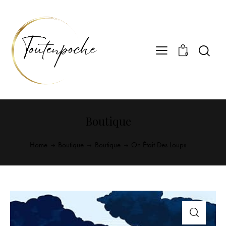
0
Boutique
Home
Boutique
Boutique
On Était Des Loups