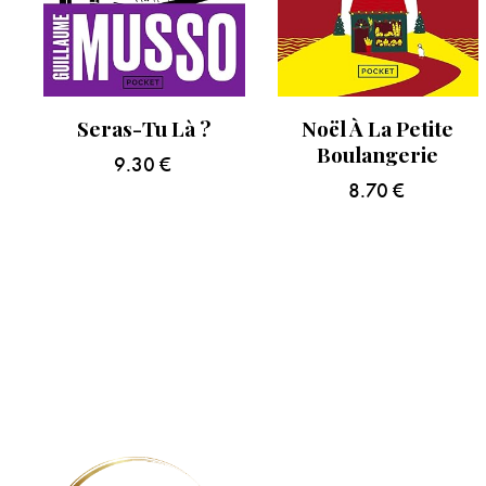
Seras-Tu Là ?
Noël À La Petite
Boulangerie
9.30
€
8.70
€