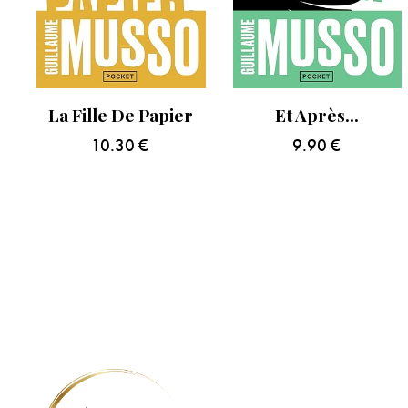
La Fille De Papier
Et Après…
10.30
€
9.90
€