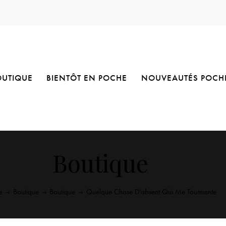
OUTIQUE
BIENTÔT EN POCHE
NOUVEAUTÉS POCH
Boutique
e
Boutique
Boutique
Quelque Chose D’absent Qui Me Tourmente