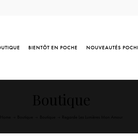
OUTIQUE
BIENTÔT EN POCHE
NOUVEAUTÉS POCH
Boutique
Home
Boutique
Boutique
Regarde Les Lumières Mon Amour