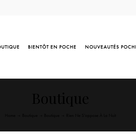
OUTIQUE
BIENTÔT EN POCHE
NOUVEAUTÉS POCH
Boutique
Home
Boutique
Boutique
Rien Ne S’oppose À La Nuit