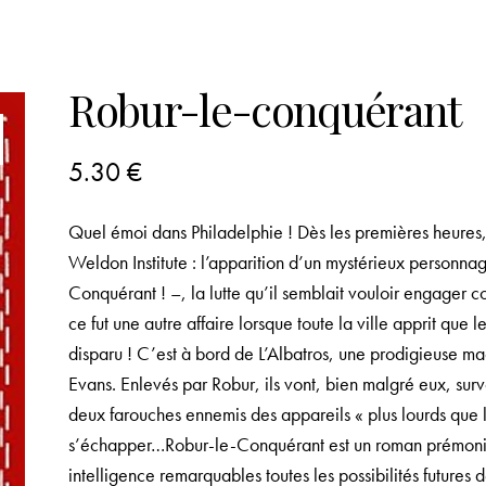
Robur-le-conquérant
5.30
€
Quel émoi dans Philadelphie ! Dès les premières heures, o
Weldon Institute : l’apparition d’un mystérieux personn
Conquérant ! –, la lutte qu’il semblait vouloir engager co
ce fut une autre affaire lorsque toute la ville apprit que l
disparu ! C’est à bord de L’Albatros, une prodigieuse ma
Evans. Enlevés par Robur, ils vont, bien malgré eux, su
deux farouches ennemis des appareils « plus lourds que l’
s’échapper…Robur-le-Conquérant est un roman prémonito
intelligence remarquables toutes les possibilités futures d