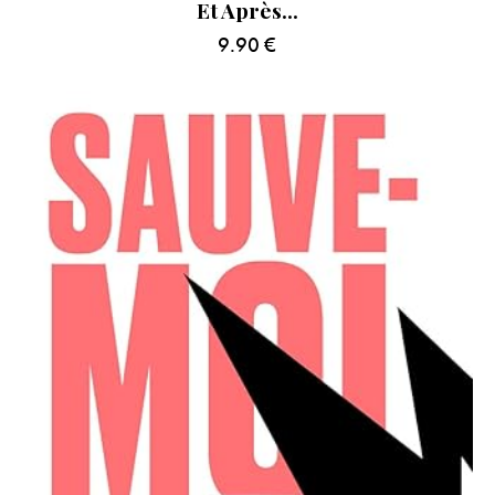
Et Après…
9.90
€