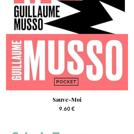
Sauve-Moi
9.60
€