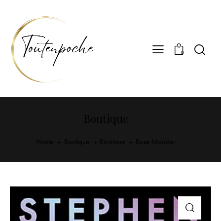
0
Boutique
Home
Boutique
Boutique
Rose Madder