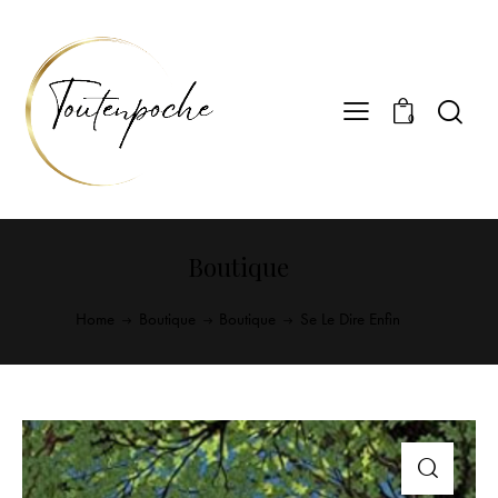
0
Boutique
Home
Boutique
Boutique
Se Le Dire Enfin