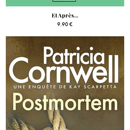
Et Après…
9.90
€