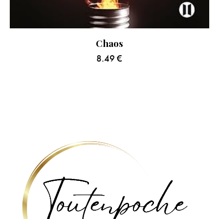
Chaos
8.49
€