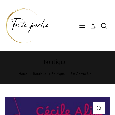
0
Boutique
Home
Boutique
Boutique
Six Contre Un