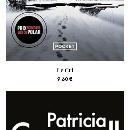
Le Cri
9.60
€