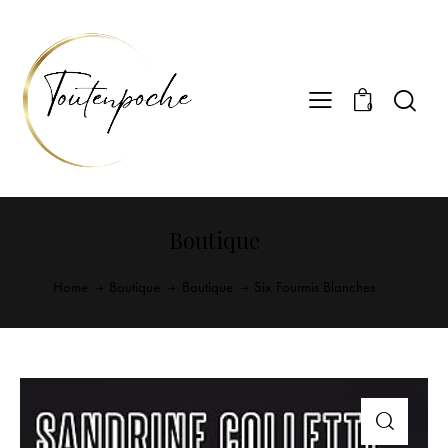
0
Boutique
Home
Boutique
Boutique
Six Fourmis Blanches