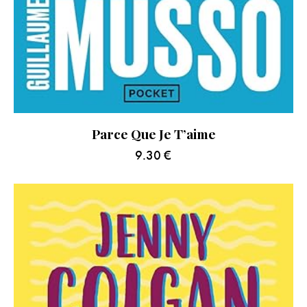
Parce Que Je T’aime
9.30
€