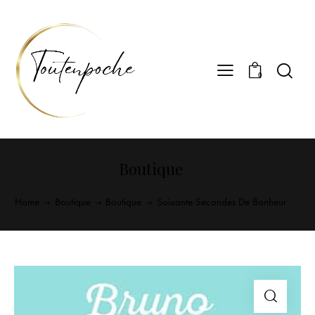
0
Boutique
Home
Boutique
Boutique
Soixante Secondes De Bonheur