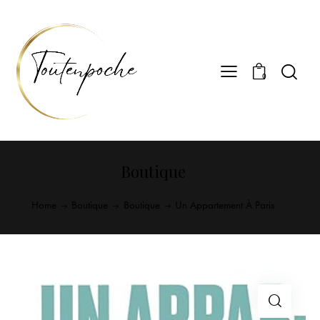
0
Boutique
Home
Boutique
Boutique
Un Appartement À Paris