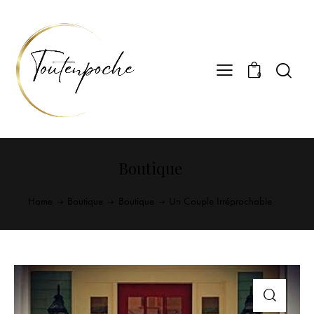
0
Boutique
Home
Boutique
Boutique
Un Couple Irréprochable