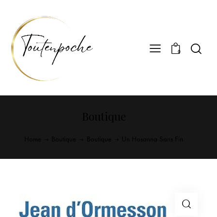
0
Boutique
Home
Boutique
Boutique
Un Hosanna Sans Fin