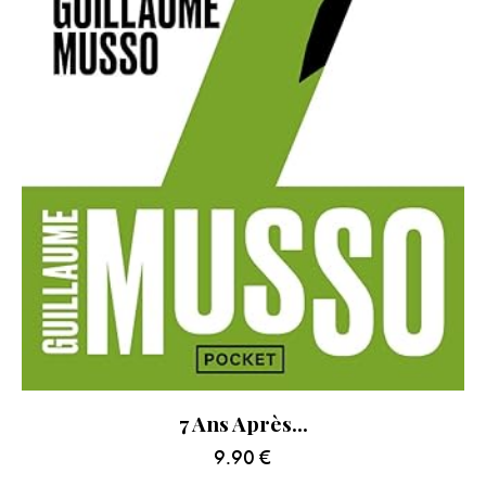
7 Ans Après…
9.90
€