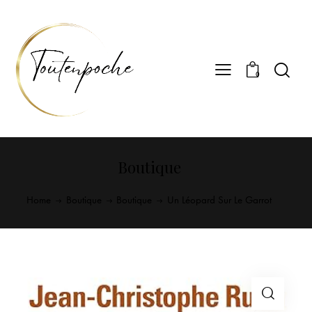
0
Boutique
Home
Boutique
Boutique
Un Léopard Sur Le Garrot