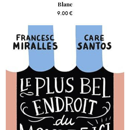
Blanc
9.00
€