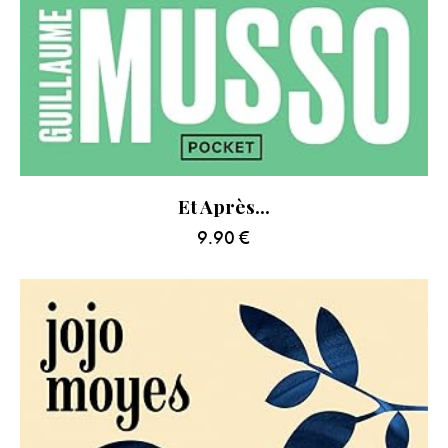
Et Après…
9.90
€