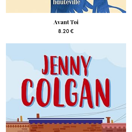
Avant Toi
8.20
€