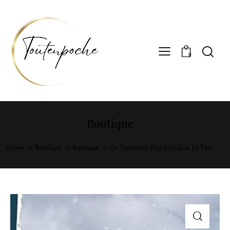
0
Boutique
Home
Boutique
Boutique
Un Sentiment Plus Fort Que La Peur