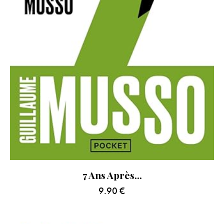
7 Ans Après…
9.90
€