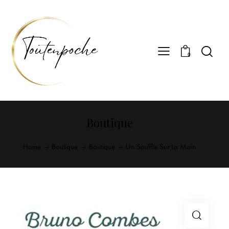
0
Boutique
Home
Boutique
Boutique
Un Souffle Sur La Main