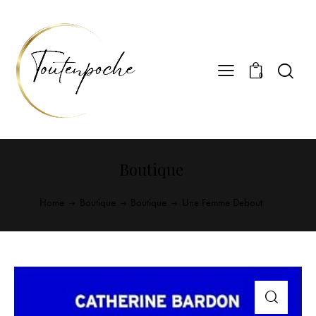
0
Boutique
Home
Boutique
Boutique
Une Femme Debout