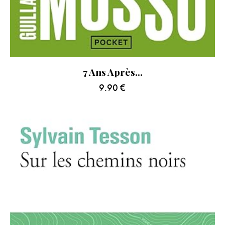
7 Ans Après…
9.90
€