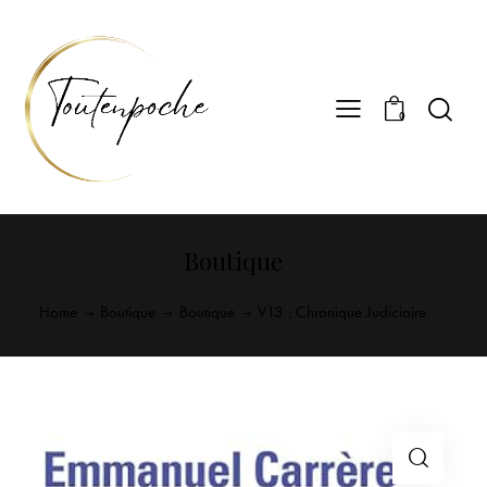
0
Boutique
Home
Boutique
Boutique
V13 : Chronique Judiciaire