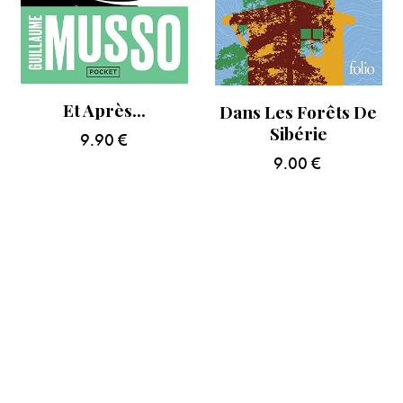
Et Après…
Dans Les Forêts De
Sibérie
9.90
€
9.00
€