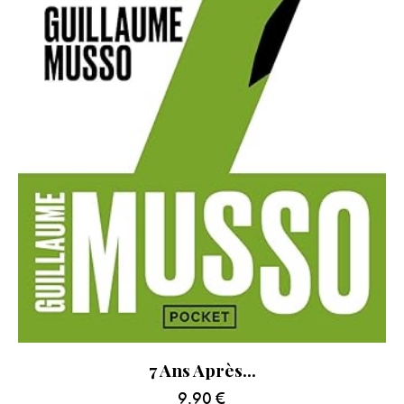
7 Ans Après…
9.90
€