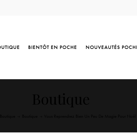
OUTIQUE
BIENTÔT EN POCHE
NOUVEAUTÉS POCH
Boutique
Boutique
Boutique
Vous Reprendrez Bien Un Peu De Magie Pour Noël