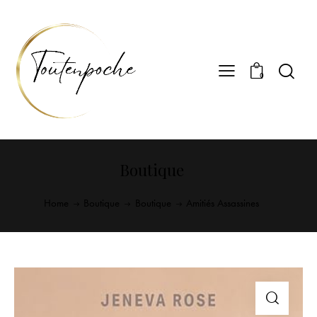
0
Boutique
Home
Boutique
Boutique
Amitiés Assassines