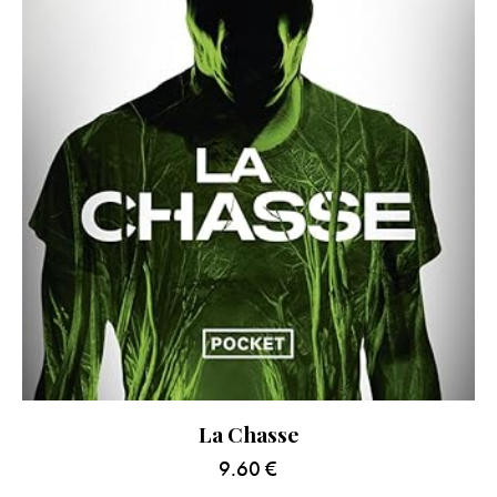
La Chasse
9.60
€