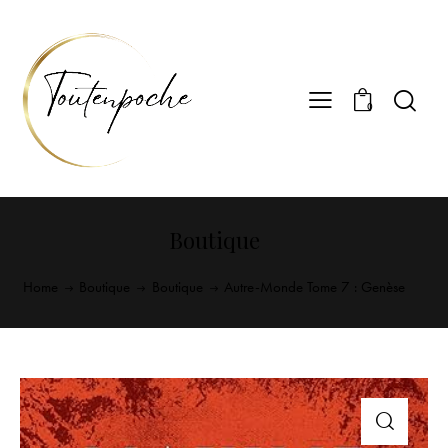
0
Boutique
Home
Boutique
Boutique
Autre-Monde Tome 7 : Genèse