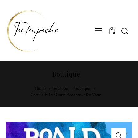
0
Boutique
Home
Boutique
Boutique
Charlie Et Le Grand Ascenseur De Verre