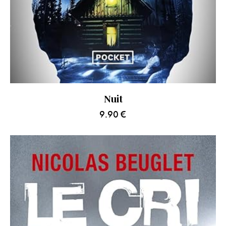
Nuit
9.90
€