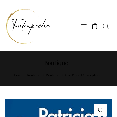
0
Boutique
Home
Boutique
Boutique
Une Peine D’exception