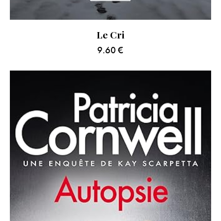
Le Cri
9.60
€