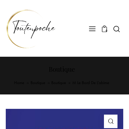
0
Boutique
Home
Boutique
Boutique
M Le Bord De L’abîme