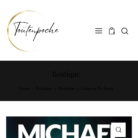
0
Boutique
Home
Boutique
Boutique
Créance De Sang