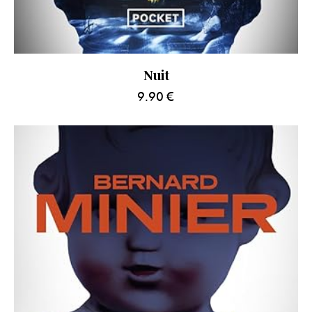
Nuit
9.90
€