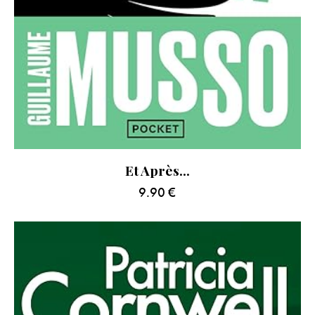
Et Après…
9.90
€