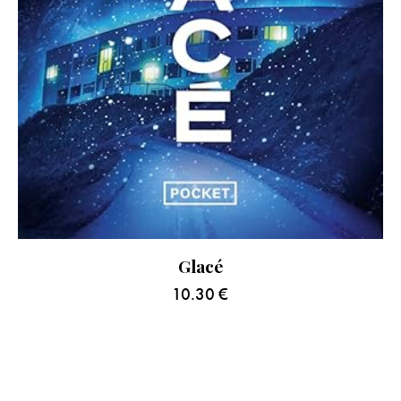
Glacé
10.30
€