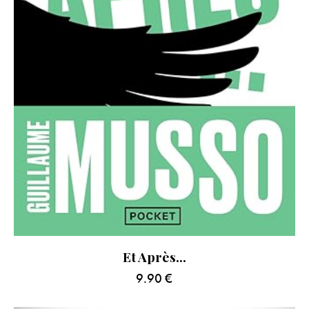
Et Après…
9.90
€