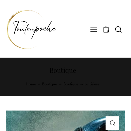
0
Boutique
Home
Boutique
Boutique
La Lisière