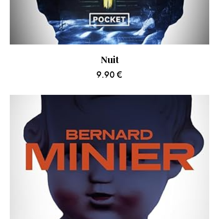
Nuit
9.90
€