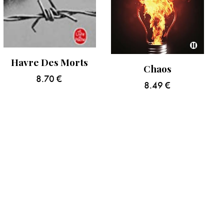
Havre Des Morts
Chaos
8.70
€
8.49
€