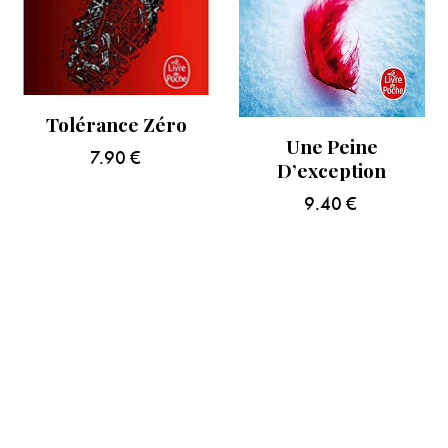
Tolérance Zéro
Une Peine
7.90
€
D’exception
9.40
€