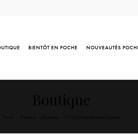
OUTIQUE
BIENTÔT EN POCHE
NOUVEAUTÉS POCH
Boutique
Home
Boutique
Boutique
La Nuit N’est Jamais Complète