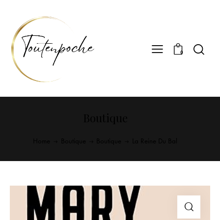
0
Boutique
Home
Boutique
Boutique
La Reine Du Bal