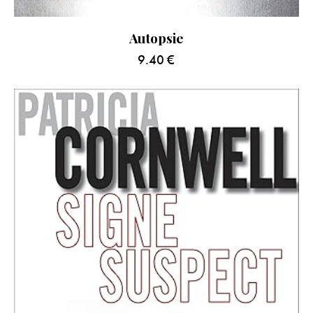
Autopsie
9.40
€