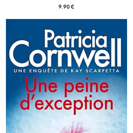
9.90
€