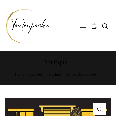
0
Boutique
Home
Boutique
Boutique
La Toile D’araignée