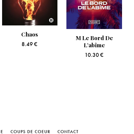
Chaos
M Le Bord De
8.49
€
L’abîme
10.30
€
HE
COUPS DE COEUR
CONTACT