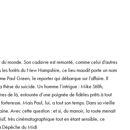
r du monde. Son cadavre est remonté, comme celui d’autres
ns les forêts du New Hampshire, ce lieu maudit porte un nom
mme Paul Green, le reporter qui débarque sur l’affaire. Il
la thèse du suicide. Un homme l’intrigue : Mike Stilth,
tres de là, entourée d’une poignée de fidèles prêts à tout
orteresse. Mais Paul, lui, a tout son temps. Dans sa vieille
ne. Avec cette question : et si, du manoir, la route menait
cisif, très cinématographique tout en étant sensible, ce
 La Dépêche du Midi