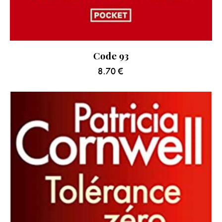
Code 93
8.70
€