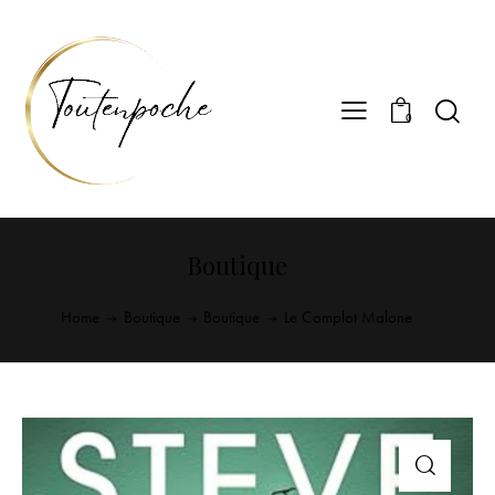
0
Boutique
Home
Boutique
Boutique
Le Complot Malone