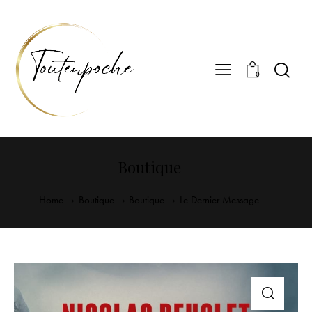
0
Boutique
Home
Boutique
Boutique
Le Dernier Message