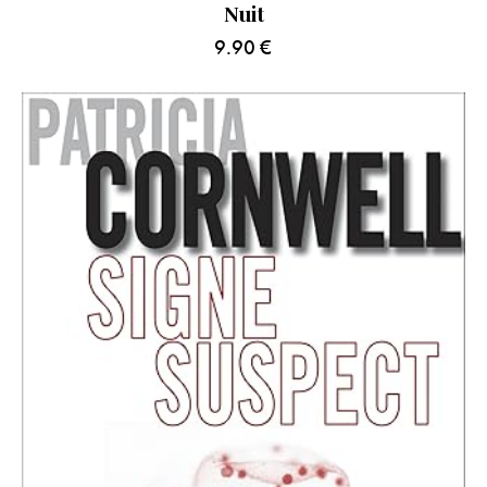
Nuit
9.90
€