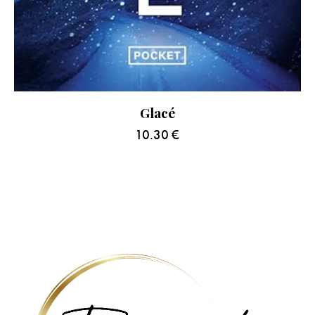
Glacé
10.30
€